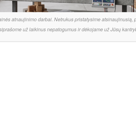
inės atnaujinimo darbai. Netrukus pristatysime atsinaujinusią, 
siprašome už laikinus nepatogumus ir dėkojame už Jūsų kantry