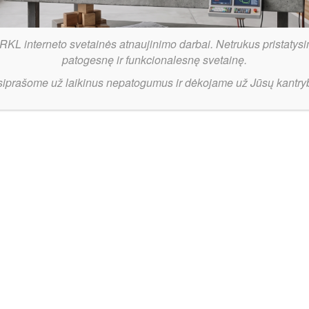
RKL interneto svetainės atnaujinimo darbai. Netrukus pristatysi
patogesnę ir funkcionalesnę svetainę.
siprašome už laikinus nepatogumus ir dėkojame už Jūsų kantry