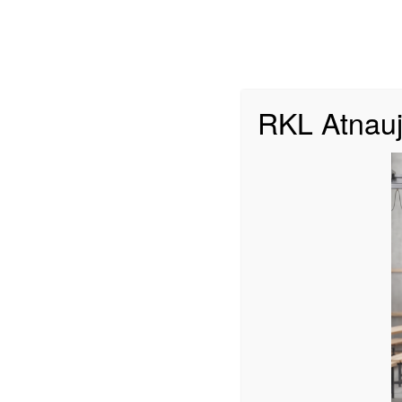
A Divizionas
B Div
RKL Atnauj