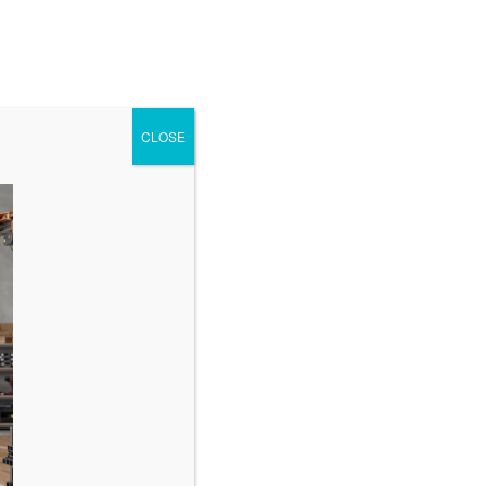
 Tiesiogiai
Parduotuvė
Sveikatos Partneriai
CLOSE
Archyvai
2026 m. rugpjūčio mėn.
2026 m. liepos mėn.
2026 m. birželio mėn.
2026 m. gegužės mėn.