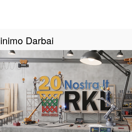
izionas
Apie Mus
Naujienos
Live STATS
Stebėkite
inimo Darbai
Day: 9 spalio, 2025