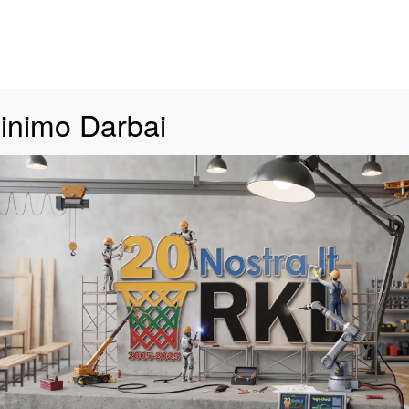
izionas
Apie Mus
Naujienos
Live STATS
Stebėkite
inimo Darbai