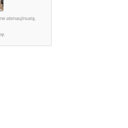
me atsinaujinusią,
nerį
bę.
s
“
Vilniaus rajono KK komplektacijos
savo
darbus baigė pristatydami keturis
kartus NKL vicečempioną
Be kategorijos
2026-08-05