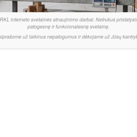
RKL interneto svetainės atnaujinimo darbai. Netrukus pristatysi
kio „Delikatesas“ pristatė komandos vyr. tre
patogesnę ir funkcionalesnę svetainę.
orijos
2026-08-05
siprašome už laikinus nepatogumus ir dėkojame už Jūsų kantry
am Nostra.lt-RKL sezonui besiruošiantis Joniškio „Delikatesas“ pradėjo
io komplektacijos darbus. Klubas oficialiai pristatė pirmąją naujieną –
 vyr. trenerio pareigas artėjančiame sezone užims patyręs specialista
 Kriščiokaitis. Pastarąjį sezoną M. Kriščiokaitis praleido „SMART WAY
ietuvos krepšinio lygoje, kur vadovavo MKK Panevėžio komandai. Per 
karjerą strategas yra sukaupęs patirties ir vyrų krepšinyje –