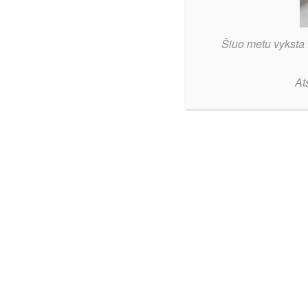
Be kategorijos
2026-08-06
Šiuo metu vyksta 
Joniš
BC „Širvintos-UHB Group“
Be kateg
išsaugojo dar keturis praėjusio
At
Artėjanči
sezono žaidėjus
tarpsezon
komandos
Be kategorijos
2026-08-06
Mindaugas
Moterų L
Šilalės „Lūšis“ pristatė naują atakų
trenerio 
kūrėją
Be kategorijos
2026-08-06
Po traumos sugrįžtantis Gytis
Asačiovas ir toliau rungtyniaus
Kazlų Rūdoje
Be kategorijos
2026-08-06