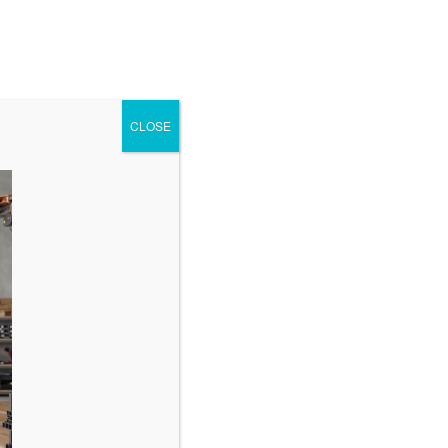
 Tiesiogiai
Parduotuvė
Sveikatos Partneriai
CLOSE
Druskininkų „Akvilė“ išsaugojo
komandos kapitoną
Be kategorijos
2026-08-05