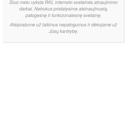
Šiuo metu vyksta RKL interneto svetainės atnaujinimo
darbai. Netrukus pristatysime atsinaujinusią,
patogesnę ir funkcionalesnę svetainę.
Atsiprašome už laikinus nepatogumus ir dėkojame už
Jūsų kantrybę.
Vykdomojo
Bendrinti:
komiteto
posėdyje
patvirtintos
Nostra.lt-
RKL
didžiųjų