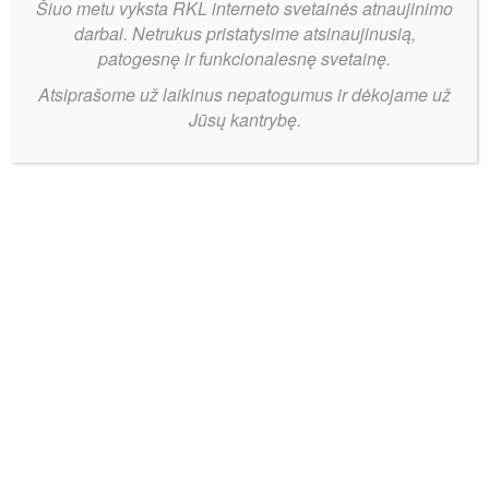
Šiuo metu vyksta RKL interneto svetainės atnaujinimo
darbai. Netrukus pristatysime atsinaujinusią,
patogesnę ir funkcionalesnę svetainę.
Atsiprašome už laikinus nepatogumus ir dėkojame už
Jūsų kantrybę.
Vienpusis
Bendrinti:
mūšis
Akademijoje
– VDU
nepaliko
vilčių KK
„Kupiškiui“