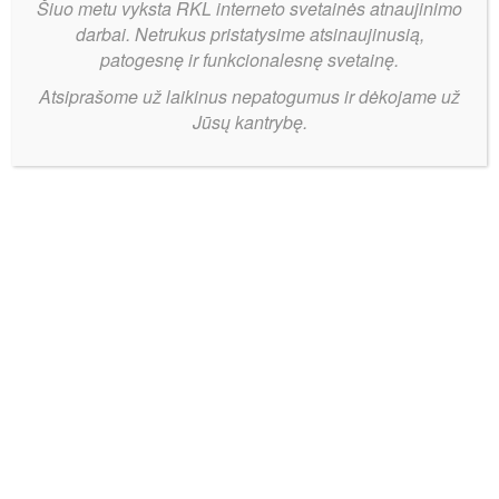
Šiuo metu vyksta RKL interneto svetainės atnaujinimo
darbai. Netrukus pristatysime atsinaujinusią,
patogesnę ir funkcionalesnę svetainę.
Atsiprašome už laikinus nepatogumus ir dėkojame už
Jūsų kantrybę.
Tauragė
Bendrinti:
pratęsė
bendradarbiavimą
su
Kybartu
ir
vietiniais