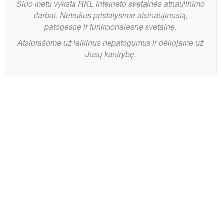
Šiuo metu vyksta RKL interneto svetainės atnaujinimo
darbai. Netrukus pristatysime atsinaujinusią,
patogesnę ir funkcionalesnę svetainę.
Atsiprašome už laikinus nepatogumus ir dėkojame už
Jūsų kantrybę.
Savaitės
Bendrinti:
rungtynėse
Širvintose
– MG
automobilių
pristatymas