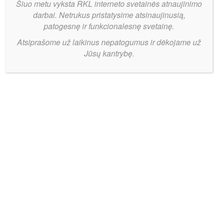
Šiuo metu vyksta RKL interneto svetainės atnaujinimo
darbai. Netrukus pristatysime atsinaujinusią,
patogesnę ir funkcionalesnę svetainę.
Atsiprašome už laikinus nepatogumus ir dėkojame už
Jūsų kantrybę.
Nesėkmingas
Bendrinti:
Birštono
sezono
startas ir
taškų
lenktynėse
triumfavę