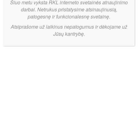
Šiuo metu vyksta RKL interneto svetainės atnaujinimo
darbai. Netrukus pristatysime atsinaujinusią,
patogesnę ir funkcionalesnę svetainę.
Atsiprašome už laikinus nepatogumus ir dėkojame už
Jūsų kantrybę.
„Labas
Bendrinti:
rytas,
Lietuva“
laidos
eteryje –
Nostra.lt-
RKL