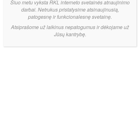
Šiuo metu vyksta RKL interneto svetainės atnaujinimo
darbai. Netrukus pristatysime atsinaujinusią,
patogesnę ir funkcionalesnę svetainę.
Atsiprašome už laikinus nepatogumus ir dėkojame už
Jūsų kantrybę.
Kupiškis
Bendrinti:
išsaugo
pergalę
nepaisant
pavojingo
Tauragės
spurto