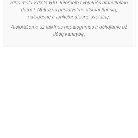
Šiuo metu vyksta RKL interneto svetainės atnaujinimo
darbai. Netrukus pristatysime atsinaujinusią,
patogesnę ir funkcionalesnę svetainę.
Atsiprašome už laikinus nepatogumus ir dėkojame už
Jūsų kantrybę.
Gynėjo
Bendrinti:
benefisas
Raseiniuose
–
„Akvilė“
laimi
tiesioginių