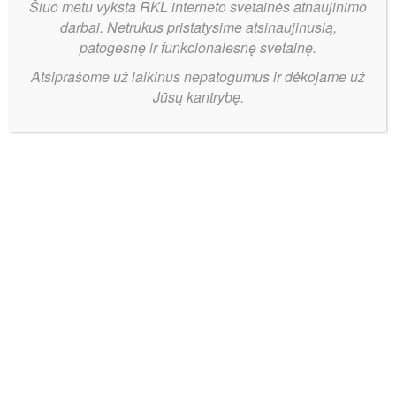
Šiuo metu vyksta RKL interneto svetainės atnaujinimo
darbai. Netrukus pristatysime atsinaujinusią,
patogesnę ir funkcionalesnę svetainę.
Atsiprašome už laikinus nepatogumus ir dėkojame už
Jūsų kantrybę.
BC
Bendrinti:
„Širvintos
UHB-
Group“
galingai
pradėjo
rungtynes