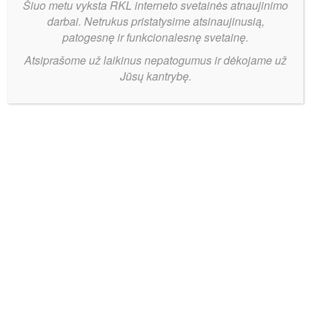
Šiuo metu vyksta RKL interneto svetainės atnaujinimo
darbai. Netrukus pristatysime atsinaujinusią,
patogesnę ir funkcionalesnę svetainę.
Atsiprašome už laikinus nepatogumus ir dėkojame už
Jūsų kantrybę.
B
Bendrinti:
diviziono
finalo
MVP
Tadas
Poška
lieka