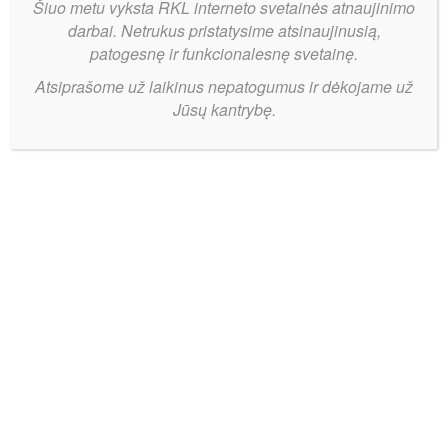
Šiuo metu vyksta RKL interneto svetainės atnaujinimo
darbai. Netrukus pristatysime atsinaujinusią,
patogesnę ir funkcionalesnę svetainę.
Atsiprašome už laikinus nepatogumus ir dėkojame už
Jūsų kantrybę.
„Ataka-
Bendrinti:
Danilus“
išsaugojo
solidžią
antrąją
sezono
pusę